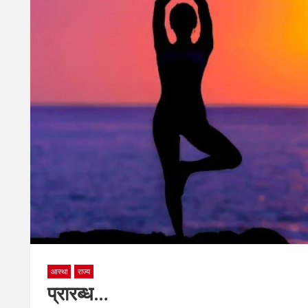
आस्था
राज्य
प्रारब्ध…