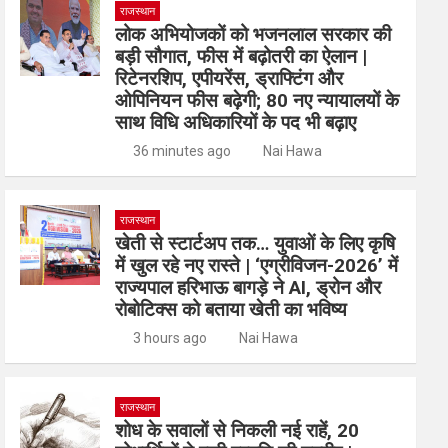
राजस्थान
लोक अभियोजकों को भजनलाल सरकार की
बड़ी सौगात, फीस में बढ़ोतरी का ऐलान |
रिटेनरशिप, एपीयरेंस, ड्राफ्टिंग और
ओपिनियन फीस बढ़ेगी; 80 नए न्यायालयों के
साथ विधि अधिकारियों के पद भी बढ़ाए
36 minutes ago
Nai Hawa
राजस्थान
खेती से स्टार्टअप तक… युवाओं के लिए कृषि
में खुल रहे नए रास्ते | ‘एग्रीविजन-2026’ में
राज्यपाल हरिभाऊ बागड़े ने AI, ड्रोन और
रोबोटिक्स को बताया खेती का भविष्य
3 hours ago
Nai Hawa
राजस्थान
शोध के सवालों से निकली नई राहें, 20