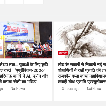
राजस्थान
ार्टअप तक… युवाओं के लिए कृषि
शोध के सवालों से निकली नई राह
 नए रास्ते | ‘एग्रीविजन-2026’
शोधार्थियों ने रखी प्रगति की तस
ल हरिभाऊ बागड़े ने AI, ड्रोन और
राजकीय कला कन्या महाविद्यालय
ो बताया खेती का भविष्य
छमाही शोध-प्रगति प्रस्तुतीकर
go
Nai Hawa
3 hours ago
Nai Hawa