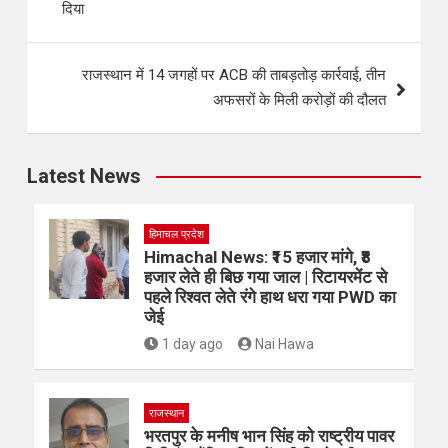
दिया
राजस्थान में 14 जगहों पर ACB की ताबड़तोड़ कार्रवाई, तीन
अफसरों के मिली करोड़ों की दौलत
Latest News
हिमाचल प्रदेश
Himachal News: ₹15 हजार मांगे, ₹8
हजार लेते ही बिछ गया जाल | रिटायरमेंट से
पहले रिश्वत लेते रंगे हाथ धरा गया PWD का
जेई
1 day ago
Nai Hawa
राजस्थान
भरतपुर के मनीष भान सिंह को राष्ट्रीय पावर