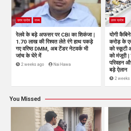
उत्तर प्रदेश
राज्य
उत्तर प्रदेश
रेलवे के बड़े अफसर पर CBI का शिकंजा |
योगी कैबिन
1.70 लाख की रिश्वत लेते रंगे हाथ पकड़े
करोड़ के ए
गए वरिष्ठ DMM, अब टेंडर नेटवर्क भी
को स्कूटी 
जांच के घेरे में
को मंजूरी | 
परिवहन औ
2 weeks ago
Nai Hawa
बड़े ऐलान
2 weeks
You Missed