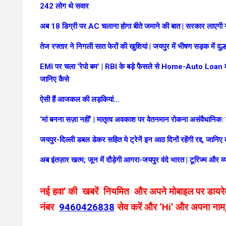
242 लोग थे सवार
अब 18 डिग्री पर AC चलाना होगा बीते जमाने की बात | सरकार लाएगी न
तेज रफ्तार ने निगली सात फेरों की खुशियां | जयपुर में भीषण सड़क में दु
EMI पर चला ‘रेपो बम’ | RBI के बड़े फैसले से Home-Auto Loan वालों
जानिए कैसे
ऐसी हैं आजकल की लड़कियां…
‘मां बनना सज़ा नहीं’ | मातृत्व अवकाश पर वेतनमान रोकना असंवैधानिक: 
जयपुर-दिल्ली डबल डेकर सहित ये ट्रेनें इन आठ दिनों रहेंगी रद्द, जानि
अब इंतज़ार खत्म; जून में दौड़ेगी आगरा-जयपुर वंदे भारत | टूरिज्म और व्य
नई हवा’ की खबरें नियमित और अपने मोबाइल पर डायरेक्ट
नंबर
9460426838
सेव करें और ‘Hi’ और अपना नाम