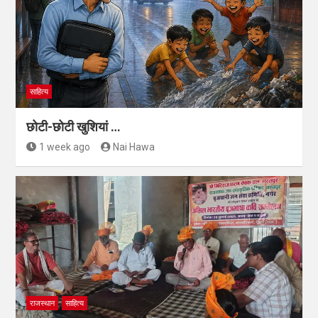
साहित्य
छोटी-छोटी खुशियां …
1 week ago
Nai Hawa
राजस्थान
साहित्य