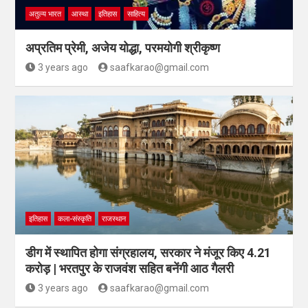
अतुल्य भारत
आस्था
इतिहास
साहित्य
अप्रतिम प्रेमी, अजेय योद्धा, परमयोगी श्रीकृष्ण
3 years ago
saafkarao@gmail.com
इतिहास
कला-संस्कृति
राजस्थान
डीग में स्थापित होगा संग्रहालय, सरकार ने मंजूर किए 4.21
करोड़ | भरतपुर के राजवंश सहित बनेंगी आठ गैलरी
3 years ago
saafkarao@gmail.com