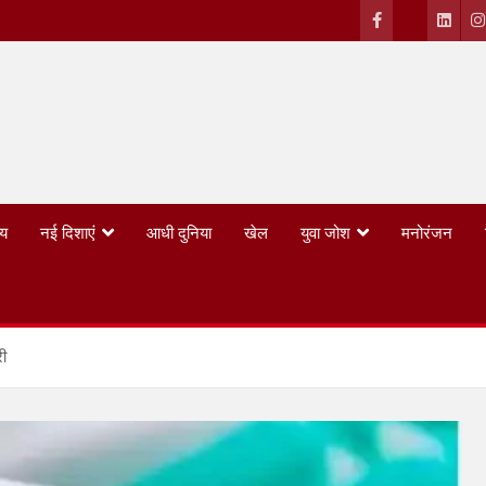
्य
नई दिशाएं
आधी दुनिया
खेल
युवा जोश
मनोरंजन
री