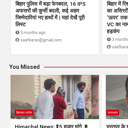
बिहार पुलिस में बड़ा फेरबदल, 16 IPS
बिहार में र
अफसरों की कुर्सी बदली, कई अहम
का असिस्ट
जिम्मेदारियां नए हाथों में | यहां देखें पूरी
‘ऊपर’ तक 
लिस्ट
VC का नाम,
हड़कंप
3 months ago
3 month
saafkarao@gmail.com
saafkar
You Missed
हिमाचल प्रदेश
राजस्थान
Himachal News: ₹15 हजार मांगे, ₹8
भरतपुर के म