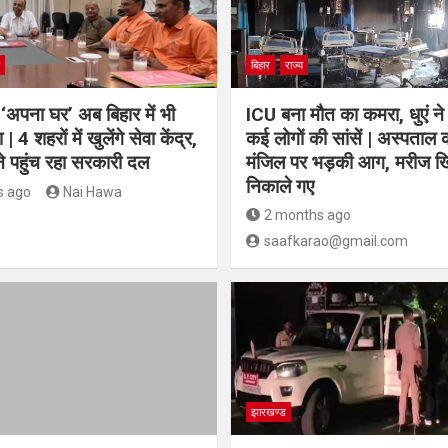
बिहार
राज्य
‘अपना घर’ अब बिहार में भी
ICU बना मौत का कमरा, धुएं ने
| 4 शहरों में खुलेंगे सेवा केंद्र,
कई लोगों की सांसें | अस्पताल क
े पहुंच रहा सरकारी दल
मंजिल पर भड़की आग, मरीज खि
निकाले गए
s ago
Nai Hawa
2 months ago
saafkarao@gmail.com
झारखण्ड