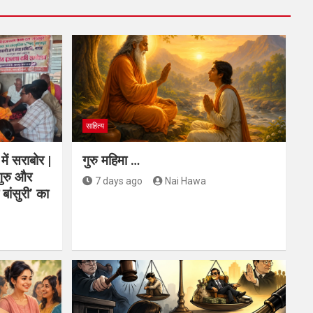
साहित्य
में सराबोर |
गुरु महिमा …
 गुरु और
7 days ago
Nai Hawa
 बांसुरी’ का