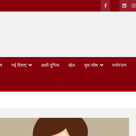
्य
नई दिशाएं
आधी दुनिया
खेल
युवा जोश
मनोरंजन