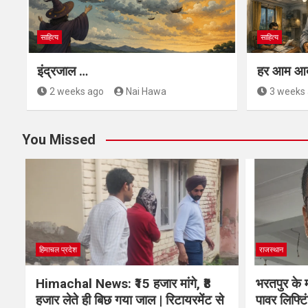
साहित्य
साहित्य
इंद्रजाल …
हर आम आद
2 weeks ago
Nai Hawa
3 weeks
You Missed
हिमाचल प्रदेश
राजस्थान
Himachal News: ₹15 हजार मांगे, ₹8
भरतपुर के म
हजार लेते ही बिछ गया जाल | रिटायरमेंट से
पावर लिफ्टिं