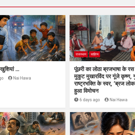
राजस्थान
साहित्य
खुशियां …
पूंछरी का लोठा ब्रजभाषा के रस 
मुकुट मुखारविंद पर गूंजे कृष्ण,
go
Nai Hawa
राष्ट्रभक्ति के स्वर, ‘ब्रज लोक
हुआ विमोचन
6 days ago
Nai Hawa