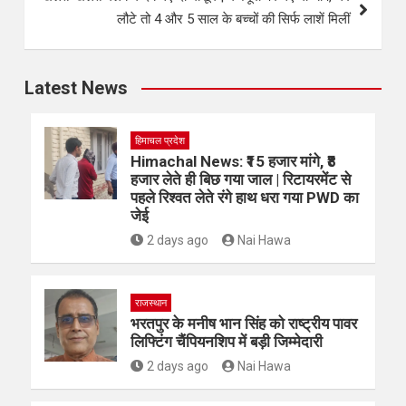
खेलते-खेलते मलबे में दब गए दो मासूम | मजदूरी पर गए मां-बाप, घर
लौटे तो 4 और 5 साल के बच्चों की सिर्फ लाशें मिलीं
Latest News
हिमाचल प्रदेश
Himachal News: ₹15 हजार मांगे, ₹8
हजार लेते ही बिछ गया जाल | रिटायरमेंट से
पहले रिश्वत लेते रंगे हाथ धरा गया PWD का
जेई
2 days ago
Nai Hawa
राजस्थान
भरतपुर के मनीष भान सिंह को राष्ट्रीय पावर
लिफ्टिंग चैंपियनशिप में बड़ी जिम्मेदारी
2 days ago
Nai Hawa