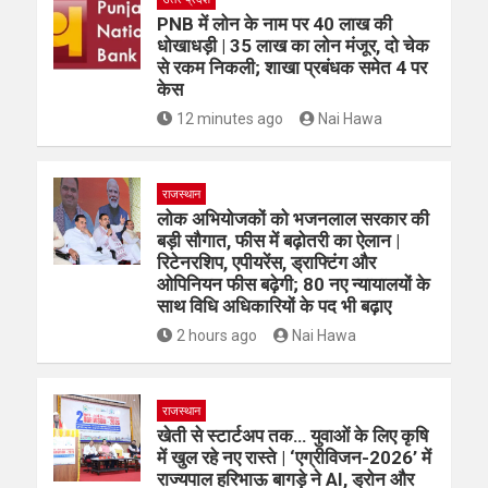
PNB में लोन के नाम पर 40 लाख की
धोखाधड़ी | 35 लाख का लोन मंजूर, दो चेक
से रकम निकली; शाखा प्रबंधक समेत 4 पर
केस
12 minutes ago
Nai Hawa
राजस्थान
लोक अभियोजकों को भजनलाल सरकार की
बड़ी सौगात, फीस में बढ़ोतरी का ऐलान |
रिटेनरशिप, एपीयरेंस, ड्राफ्टिंग और
ओपिनियन फीस बढ़ेगी; 80 नए न्यायालयों के
साथ विधि अधिकारियों के पद भी बढ़ाए
2 hours ago
Nai Hawa
राजस्थान
खेती से स्टार्टअप तक… युवाओं के लिए कृषि
में खुल रहे नए रास्ते | ‘एग्रीविजन-2026’ में
राज्यपाल हरिभाऊ बागड़े ने AI, ड्रोन और