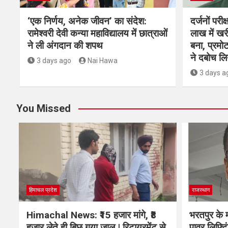
‘एक निर्णय, अनेक जीवन’ का संदेश:
दर्जनों परी
रामेश्वरी देवी कन्या महाविद्यालय में छात्राओं
लाख में ख
ने ली अंगदान की शपथ
बना, प्रम
ने दबोच लि
3 days ago
Nai Hawa
3 days a
You Missed
हिमाचल प्रदेश
राजस्थान
Himachal News: ₹15 हजार मांगे, ₹8
भरतपुर के म
हजार लेते ही बिछ गया जाल | रिटायरमेंट से
पावर लिफ्टिं