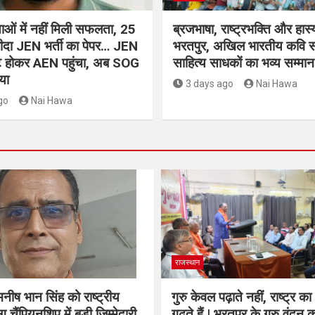
क्षाओं में नहीं मिली सफलता, 25
ब्रजभाषा, राष्ट्रभक्ति और हास्य
रीदा JEN भर्ती का पेपर… JEN
भरतपुर, अखिल भारतीय कवि सम्
ोट होकर AEN पहुंचा, अब SOG
साहित्य साधकों का भव्य सम्मान
या
3 days ago
Nai Hawa
go
Nai Hawa
राजस्थान
नीष भान सिंह को राष्ट्रीय
गुरु केवल पढ़ाते नहीं, राष्ट्र का
ग चैंपियनशिप में बड़ी जिम्मेदारी
गढ़ते हैं | भरतपुर के गुरु वंदन का