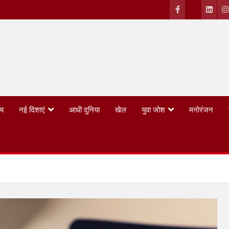
्य
नई दिशाएं
आधी दुनिया
खेल
युवा जोश
मनोरंजन