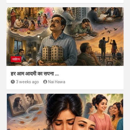
साहित्य
हर आम आदमी का सपना …
3 weeks ago
Nai Hawa