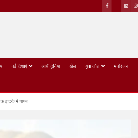
्य
नई दिशाएं
आधी दुनिया
खेल
युवा जोश
मनोरंजन
एक झटके में गायब