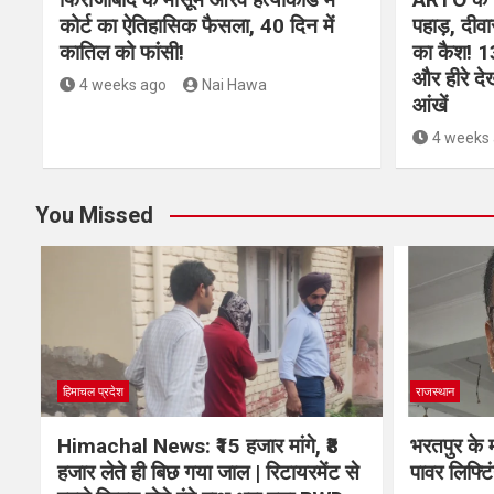
कोर्ट का ऐतिहासिक फैसला, 40 दिन में
पहाड़, दीवा
कातिल को फांसी!
का कैश! 1
और हीरे दे
4 weeks ago
Nai Hawa
आंखें
4 weeks
You Missed
हिमाचल प्रदेश
राजस्थान
Himachal News: ₹15 हजार मांगे, ₹8
भरतपुर के म
हजार लेते ही बिछ गया जाल | रिटायरमेंट से
पावर लिफ्टिं