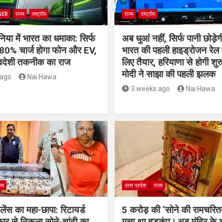
GER
राज्य
राष्ट्रीय
राज्य
राष्ट्रीय
निया में भारत का धमाका: सिर्फ
अब धुआं नहीं, सिर्फ पानी छोड़ेगी
ं 80% चार्ज होगा फोन और EV,
भारत की पहली हाइड्रोजन रेल 
स्वदेशी तकनीक का राज
लिए तैयार, हरियाणा से होगी 
मोदी ने साझा की पहली झलक
 ago
Nai Hawa
3 weeks ago
Nai Hawa
ज्य
उत्तर प्रदेश
राज्य
जिलेंस का महा-छापा: रिटायर्ड
5 करोड़ की ‘सोने की रामचरि
र से निकला सोने-चांदी का
मचा था हड़कंप | अब मंदिर के 