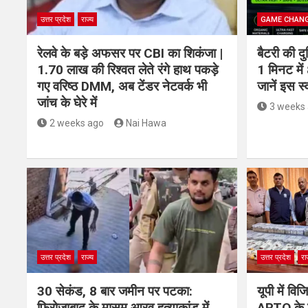
उत्तर प्रदेश
राज्य
GAME CHAN
रेलवे के बड़े अफसर पर CBI का शिकंजा |
बैटरी की दु
1.70 लाख की रिश्वत लेते रंगे हाथ पकड़े
1 मिनट मे
गए वरिष्ठ DMM, अब टेंडर नेटवर्क भी
जानें इस 
जांच के घेरे में
3 weeks
2 weeks ago
Nai Hawa
उत्तर प्रदेश
राज्य
उत्तर प्रदेश
रा
30 सेकंड, 8 बार जमीन पर पटका:
यूपी में वि
फिरोजाबाद के मासूम आरव हत्याकांड में
ARTO के घ