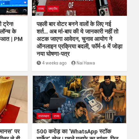
राज्य
राष्ट्रीय
 ट्रेन!
पहली बार वोटर बनने वालों के लिए नई
लॉन्च के
शर्त… अब मां-बाप की ये जानकारी नहीं तो
शुरुआत | PM
अटक जाएगा आवेदन, चुनाव आयोग ने
ऑनलाइन प्रक्रिया बदली, फॉर्म-6 में जोड़ा
नया घोषणा-पत्र
4 weeks ago
Nai Hawa
राजस्थान
राज्य
तमानस’ पर
500 करोड़ का ‘WhatsApp स्टॉक
भीतर से ही
मार्केट’ खेल | पहले मुनाफे का झांसा, फिर