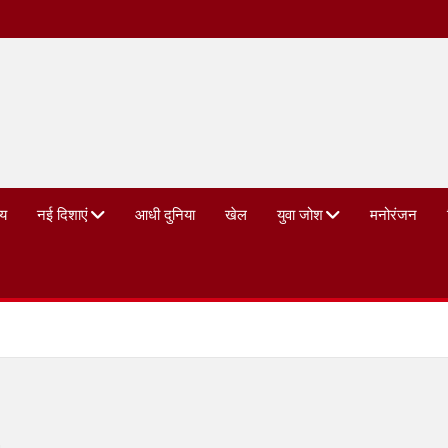
्य
नई दिशाएं
आधी दुनिया
खेल
युवा जोश
मनोरंजन