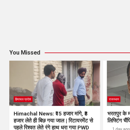
You Missed
हिमाचल प्रदेश
राजस्थान
Himachal News: ₹15 हजार मांगे, ₹8
भरतपुर के म
हजार लेते ही बिछ गया जाल | रिटायरमेंट से
लिफ्टिंग चैंप
पहले रिश्वत लेते रंगे हाथ धरा गया PWD
1 day ago