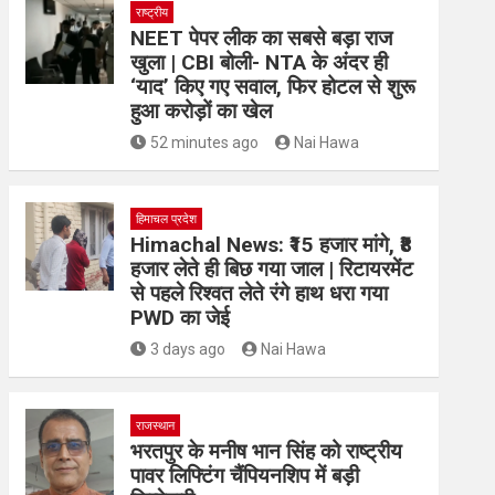
राष्ट्रीय
NEET पेपर लीक का सबसे बड़ा राज
खुला | CBI बोली- NTA के अंदर ही
‘याद’ किए गए सवाल, फिर होटल से शुरू
हुआ करोड़ों का खेल
52 minutes ago
Nai Hawa
हिमाचल प्रदेश
Himachal News: ₹15 हजार मांगे, ₹8
हजार लेते ही बिछ गया जाल | रिटायरमेंट
से पहले रिश्वत लेते रंगे हाथ धरा गया
PWD का जेई
3 days ago
Nai Hawa
राजस्थान
भरतपुर के मनीष भान सिंह को राष्ट्रीय
पावर लिफ्टिंग चैंपियनशिप में बड़ी