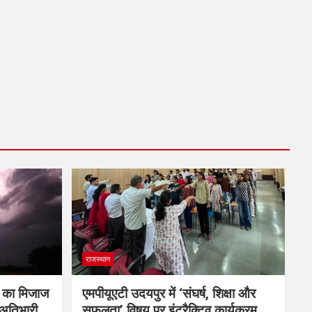
राजस्थान
म का मिजाज
एमपीयूएटी उदयपुर में ‘संघर्ष, शिक्षा और
 अतिभारी
सफलता’ विषय पर इंटरैक्टिव कार्यक्रम,