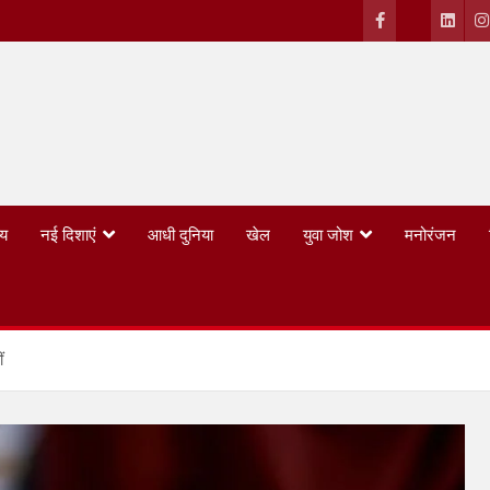
्य
नई दिशाएं
आधी दुनिया
खेल
युवा जोश
मनोरंजन
ं