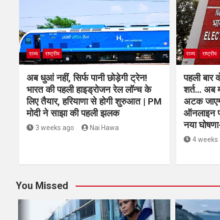
राज्य
राष्ट्रीय
राज्य
राष्ट्रीय
अब धुआं नहीं, सिर्फ पानी छोड़ेगी ट्रेन!
पहली बार व
भारत की पहली हाइड्रोजन रेल लॉन्च के
शर्त… अब म
लिए तैयार, हरियाणा से होगी शुरुआत | PM
अटक जाएगा
मोदी ने साझा की पहली झलक
ऑनलाइन प्र
नया घोषणा
3 weeks ago
Nai Hawa
4 weeks
You Missed