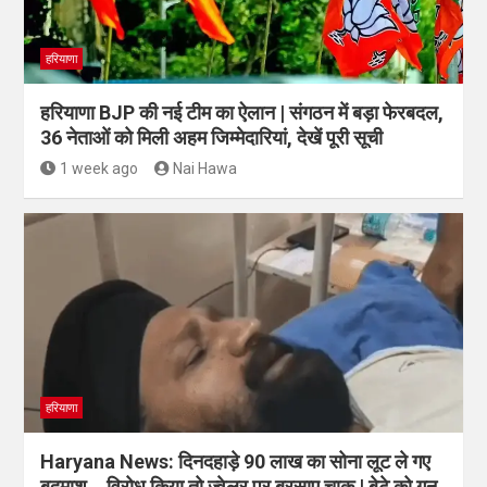
हरियाणा
हरियाणा BJP की नई टीम का ऐलान | संगठन में बड़ा फेरबदल,
36 नेताओं को मिली अहम जिम्मेदारियां, देखें पूरी सूची
1 week ago
Nai Hawa
हरियाणा
Haryana News: दिनदहाड़े 90 लाख का सोना लूट ले गए
बदमाश… विरोध किया तो ज्वेलर पर बरसाए चाकू | बेटे को गन