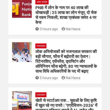
उत्तर प्रदेश
PNB में लोन के नाम पर 40 लाख की
धोखाधड़ी | 35 लाख का लोन मंजूर, दो चेक
से रकम निकली; शाखा प्रबंधक समेत 4 पर
केस
3 hours ago
Nai Hawa
राजस्थान
लोक अभियोजकों को भजनलाल सरकार की
बड़ी सौगात, फीस में बढ़ोतरी का ऐलान |
रिटेनरशिप, एपीयरेंस, ड्राफ्टिंग और
ओपिनियन फीस बढ़ेगी; 80 नए न्यायालयों के
साथ विधि अधिकारियों के पद भी बढ़ाए
5 hours ago
Nai Hawa
राजस्थान
खेती से स्टार्टअप तक… युवाओं के लिए कृषि
में खुल रहे नए रास्ते | ‘एग्रीविजन-2026’ में