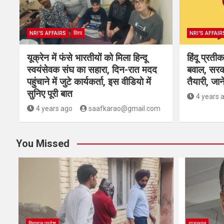
NRI'S AFFAIRS
विश्व
NRI'S AFFAIR
यूक्रेन में फंसे भारतीयों को मिला हिन्दू
हिंदू प्रती
स्वयंसेवक संघ का सहारा, दिन-रात मदद
बवाल, सरक
पहुंचाने में जुटे कार्यकर्ता, इस वीडियो में
तैयारी, जाने
सुनिए पूरी बात
4 years 
4 years ago
saafkarao@gmail.com
You Missed
हिमाचल प्रदेश
राजस्थान