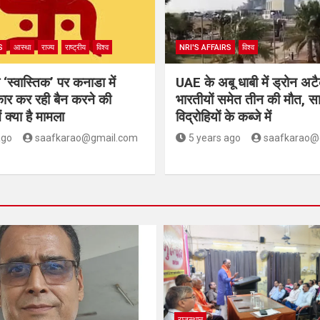
S
आस्था
राज्य
राष्ट्रीय
विश्व
NRI'S AFFAIRS
विश्व
क ‘स्वास्तिक’ पर कनाडा में
UAE के अबू धाबी में ड्रोन अट
ार कर रही बैन करने की
भारतीयों समेत तीन की मौत, स
ं क्या है मामला
विद्रोहियों के कब्जे में
ago
saafkarao@gmail.com
5 years ago
saafkarao@
राजस्थान