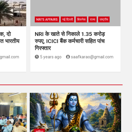
NRI'S AFFAIRS
नई दिल्ली
बिजनेस
राज्य
राष्ट्रीय
ैक, दो
NRI के खाते से निकाले 1.35 करोड़
ात भारतीय
रुपए, ICICI बैंक कर्मचारी सहित पांच
गिरफ्तार
gmail.com
5 years ago
saafkarao@gmail.com
साहित्य