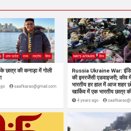
S
उत्तर प्रदेश
राज्य
राष्ट्रीय
विश्व
NRI'S AFFAIRS
विश्व
के छात्र की कनाड़ा में गोली
Russia Ukraine War: इंडिय
ा
की इमरजेंसी एडवाइजरी; कीव में
भारतीय हर हाल में आज शहर छोड
ago
saafkarao@gmail.com
खार्किव में एक भारतीय छात्र क
4 years ago
saafkarao@