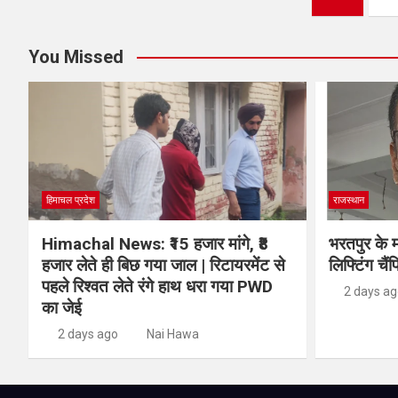
You Missed
हिमाचल प्रदेश
राजस्थान
Himachal News: ₹15 हजार मांगे, ₹8
भरतपुर के म
हजार लेते ही बिछ गया जाल | रिटायरमेंट से
लिफ्टिंग चैंप
पहले रिश्वत लेते रंगे हाथ धरा गया PWD
2 days a
का जेई
2 days ago
Nai Hawa