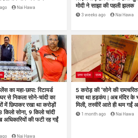
मोदी ने साझा की पहली झलक
 ago
Nai Hawa
3 weeks ago
Nai Hawa
ज्य
उत्तर प्रदेश
राज्य
जिलेंस का महा-छापा: रिटायर्ड
5 करोड़ की ‘सोने की रामचरि
र से निकला सोने-चांदी का
मचा था हड़कंप | अब मंदिर के 
रों में छिपाकर रखा था करोड़ों
मिली, तस्वीरें आते ही थम गईं 
3 किलो सोना, 9 किलो चांदी
1 month ago
Nai Hawa
ख अधिकारियों की फटी रह गईं
 ago
Nai Hawa