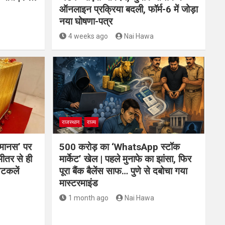
ऑनलाइन प्रक्रिया बदली, फॉर्म-6 में जोड़ा
नया घोषणा-पत्र
4 weeks ago
Nai Hawa
राजस्थान
राज्य
तमानस’ पर
500 करोड़ का ‘WhatsApp स्टॉक
भीतर से ही
मार्केट’ खेल | पहले मुनाफे का झांसा, फिर
अटकलें
पूरा बैंक बैलेंस साफ… पुणे से दबोचा गया
मास्टरमाइंड
1 month ago
Nai Hawa