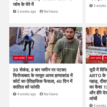
जांच के घेरे में
3 weeks
2 weeks ago
Nai Hawa
उत्तर प्रदेश
राज्य
उत्तर प्रदेश
रा
30 सेकंड, 8 बार जमीन पर पटका:
यूपी में वि
फिरोजाबाद के मासूम आरव हत्याकांड में
ARTO के घ
कोर्ट का ऐतिहासिक फैसला, 40 दिन में
पहाड़, दीवा
कातिल को फांसी!
का कैश! 1
और हीरे दे
4 weeks ago
Nai Hawa
आंखें
4 weeks