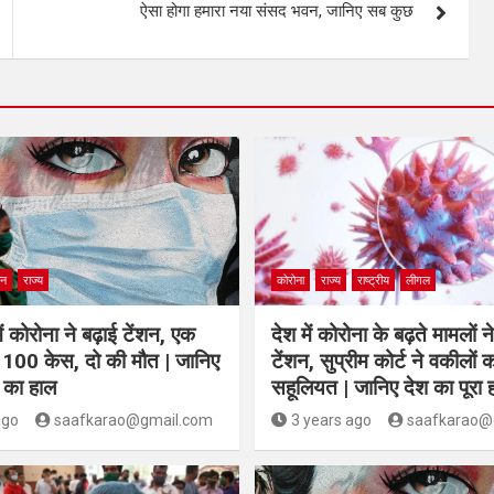
ऐसा होगा हमारा नया संसद भवन, जानिए सब कुछ
ान
राज्य
कोरोना
राज्य
राष्ट्रीय
लीगल
ं कोरोना ने बढ़ाई टेंशन, एक
देश में कोरोना के बढ़ते मामलों न
ले 100 केस, दो की मौत | जानिए
टेंशन, सुप्रीम कोर्ट ने वकीलों क
 का हाल
सहूलियत | जानिए देश का पूरा
ago
saafkarao@gmail.com
3 years ago
saafkarao@