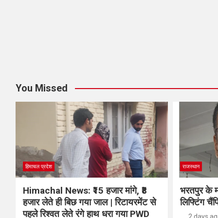
You Missed
हिमाचल प्रदेश
राजस्थान
Himachal News: ₹15 हजार मांगे, ₹8
भरतपुर के म
हजार लेते ही बिछ गया जाल | रिटायरमेंट से
लिफ्टिंग चैंप
पहले रिश्वत लेते रंगे हाथ धरा गया PWD
2 days a