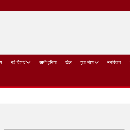
्य
नई दिशाएं
आधी दुनिया
खेल
युवा जोश
मनोरंजन