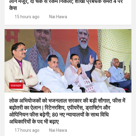
लोन मंजूर, दो चेक से रकम निकली; शाखा प्रबंधक समेत 4 पर
केस
15 hours ago
Nai Hawa
राजस्थान
लोक अभियोजकों को भजनलाल सरकार की बड़ी सौगात, फीस में
बढ़ोतरी का ऐलान | रिटेनरशिप, एपीयरेंस, ड्राफ्टिंग और
ओपिनियन फीस बढ़ेगी; 80 नए न्यायालयों के साथ विधि
अधिकारियों के पद भी बढ़ाए
17 hours ago
Nai Hawa