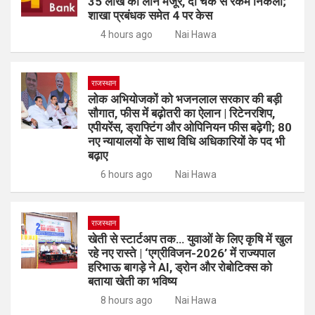
35 लाख का लोन मंजूर, दो चेक से रकम निकली;
शाखा प्रबंधक समेत 4 पर केस
4 hours ago
Nai Hawa
राजस्थान
लोक अभियोजकों को भजनलाल सरकार की बड़ी
सौगात, फीस में बढ़ोतरी का ऐलान | रिटेनरशिप,
एपीयरेंस, ड्राफ्टिंग और ओपिनियन फीस बढ़ेगी; 80
नए न्यायालयों के साथ विधि अधिकारियों के पद भी
बढ़ाए
6 hours ago
Nai Hawa
राजस्थान
खेती से स्टार्टअप तक… युवाओं के लिए कृषि में खुल
रहे नए रास्ते | ‘एग्रीविजन-2026’ में राज्यपाल
हरिभाऊ बागड़े ने AI, ड्रोन और रोबोटिक्स को
बताया खेती का भविष्य
8 hours ago
Nai Hawa