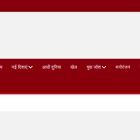
्य
नई दिशाएं
आधी दुनिया
खेल
युवा जोश
मनोरंजन