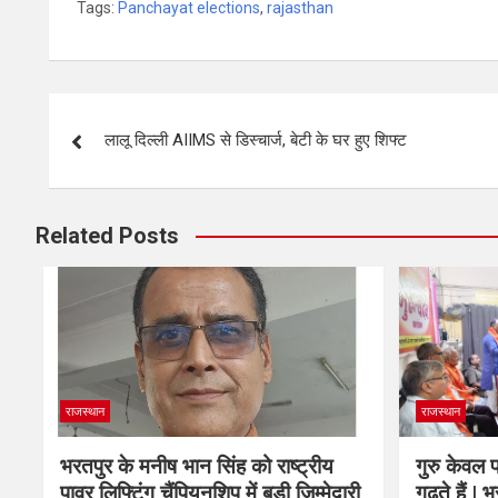
Tags:
Panchayat elections
,
rajasthan
लालू दिल्ली AIIMS से डिस्चार्ज, बेटी के घर हुए शिफ्ट
Related Posts
राजस्थान
राजस्थान
भरतपुर के मनीष भान सिंह को राष्ट्रीय
गुरु केवल पढ
पावर लिफ्टिंग चैंपियनशिप में बड़ी जिम्मेदारी
गढ़ते हैं | 