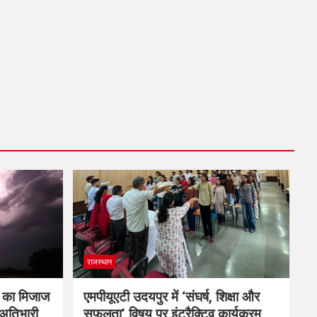
राजस्थान
म का मिजाज
एमपीयूएटी उदयपुर में ‘संघर्ष, शिक्षा और
 अतिभारी
सफलता’ विषय पर इंटरैक्टिव कार्यक्रम,