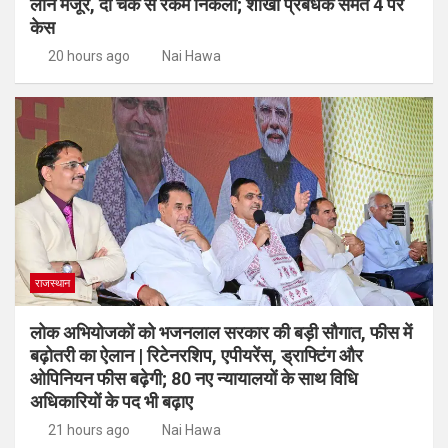
लोन मंजूर, दो चेक से रकम निकली; शाखा प्रबंधक समेत 4 पर
केस
20 hours ago
Nai Hawa
राजस्थान
लोक अभियोजकों को भजनलाल सरकार की बड़ी सौगात, फीस में
बढ़ोतरी का ऐलान | रिटेनरशिप, एपीयरेंस, ड्राफ्टिंग और
ओपिनियन फीस बढ़ेगी; 80 नए न्यायालयों के साथ विधि
अधिकारियों के पद भी बढ़ाए
21 hours ago
Nai Hawa