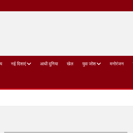
्य
नई दिशाएं
आधी दुनिया
खेल
युवा जोश
मनोरंजन