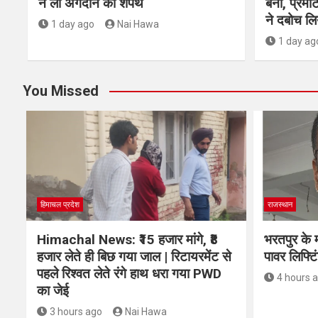
ने ली अंगदान की शपथ
बना, प्रम
ने दबोच लि
1 day ago
Nai Hawa
1 day ag
You Missed
हिमाचल प्रदेश
राजस्थान
Himachal News: ₹15 हजार मांगे, ₹8
भरतपुर के म
हजार लेते ही बिछ गया जाल | रिटायरमेंट से
पावर लिफ्टिं
पहले रिश्वत लेते रंगे हाथ धरा गया PWD
4 hours 
का जेई
3 hours ago
Nai Hawa