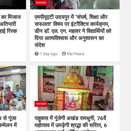
राजस्थान
म का मिजाज
एमपीयूएटी उदयपुर में ‘संघर्ष, शिक्षा और
 अतिभारी
सफलता’ विषय पर इंटरैक्टिव कार्यक्रम,
हाई रिस्क
डीन डॉ. एल. एन. महावर ने विद्यार्थियों को
दिया आत्मविश्वास और अनुशासन का
संदेश
1 day ago
Nai Hawa
राजस्थान
 से गूंजा
राहुवास में गूंजेगी अखंड रामधुनी, 76वें
मेलन में
महोत्सव में उमड़ेगी श्रद्धा की सरिता, 6