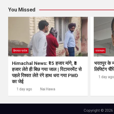
You Missed
हिमाचल प्रदेश
राजस्थान
Himachal News: ₹15 हजार मांगे, ₹8
भरतपुर के म
हजार लेते ही बिछ गया जाल | रिटायरमेंट से
लिफ्टिंग चैंप
पहले रिश्वत लेते रंगे हाथ धरा गया PWD
1 day ago
का जेई
1 day ago
Nai Hawa
Copyright © 2026 N