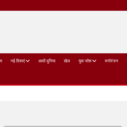
्य
नई दिशाएं
आधी दुनिया
खेल
युवा जोश
मनोरंजन